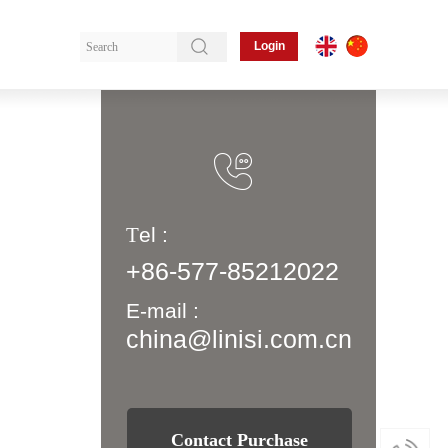
Login
T
el :
+86-577-85212022
E-mail :
china
@linisi.com.cn
Contact Purchase