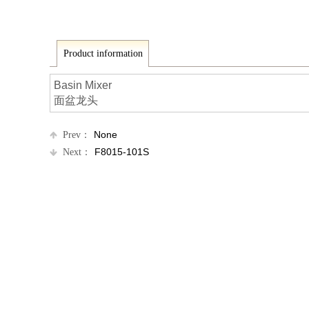
Product information
Basin Mixer
面盆龙头
None
Prev：
F8015-101S
Next：