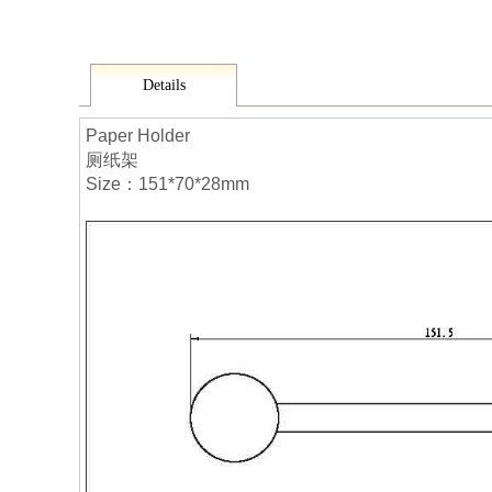
Details
Paper Holder
厕纸架
Size：151*70*28mm