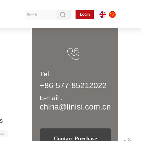
Login
T
el :
+86-577-85212022
E-mail :
china
@linisi.com.cn
s
Contact Purchase